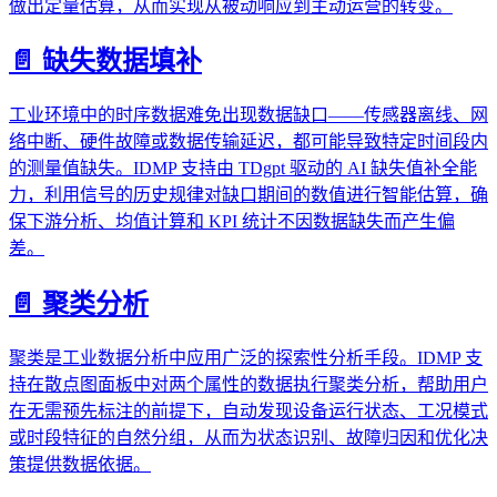
做出定量估算，从而实现从被动响应到主动运营的转变。
📄️
缺失数据填补
工业环境中的时序数据难免出现数据缺口——传感器离线、网
络中断、硬件故障或数据传输延迟，都可能导致特定时间段内
的测量值缺失。IDMP 支持由 TDgpt 驱动的 AI 缺失值补全能
力，利用信号的历史规律对缺口期间的数值进行智能估算，确
保下游分析、均值计算和 KPI 统计不因数据缺失而产生偏
差。
📄️
聚类分析
聚类是工业数据分析中应用广泛的探索性分析手段。IDMP 支
持在散点图面板中对两个属性的数据执行聚类分析，帮助用户
在无需预先标注的前提下，自动发现设备运行状态、工况模式
或时段特征的自然分组，从而为状态识别、故障归因和优化决
策提供数据依据。