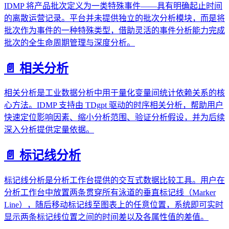
IDMP 将产品批次定义为一类特殊事件——具有明确起止时间
的离散运营记录。平台并未提供独立的批次分析模块，而是将
批次作为事件的一种特殊类型，借助灵活的事件分析能力完成
批次的全生命周期管理与深度分析。
📄️
相关分析
相关分析是工业数据分析中用于量化变量间统计依赖关系的核
心方法。IDMP 支持由 TDgpt 驱动的时序相关分析，帮助用户
快速定位影响因素、缩小分析范围、验证分析假设，并为后续
深入分析提供定量依据。
📄️
标记线分析
标记线分析是分析工作台提供的交互式数据比较工具。用户在
分析工作台中放置两条贯穿所有泳道的垂直标记线（Marker
Line），随后移动标记线至图表上的任意位置，系统即可实时
显示两条标记线位置之间的时间差以及各属性值的差值。