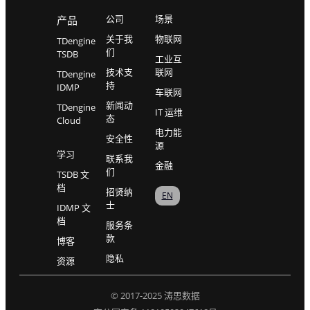
公司
场景
产品
关于我
物联网
TDengine
们
TSDB
工业互
技术支
联网
TDengine
持
IDMP
车联网
新闻动
TDengine
IT 运维
态
Cloud
电力能
安全性
源
学习
联系我
金融
们
TSDB 文
档
招贤纳
EN
士
IDMP 文
档
服务条
款
博客
隐私
资源
© 2017-2025 涛思数据