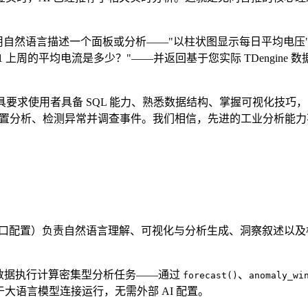
用自然语言描述一个面板或分析——"以柱状图显示每日平均电压"
1 上周的平均电流是多少？"——并返回基于您实际 TDengi
 工具要求使用者具备 SQL 能力、熟悉数据结构、掌握可视化
、配置分析、检测异常并调查事件。我们相信，先进的工业分析能
容接口配置）负责自然语言理解、可视化与分析生成、洞察叙述以及根
对时序数据执行计算密集型分析任务——通过
、
forecast()
anomaly_wi
于大语言模型连接运行，无需外部 AI 配置。