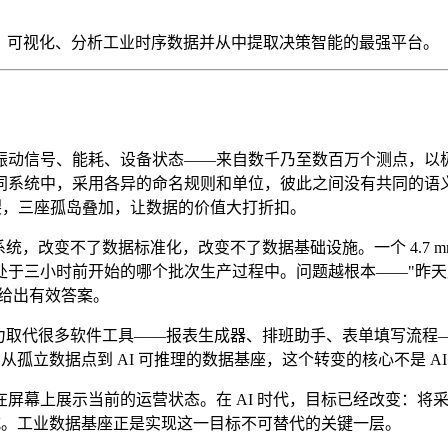
标准化、可视化、分析工业时序数据并从中提取决策智能的最强平台。
振动信号、能耗、设备状态——来自数千乃至数百万个测点，以
系统中，采用各异的命名规则和单位，彼此之间没有共同的语义理
裂，三座孤岛叠加，让数据的价值大打折扣。
系统，改变不了数据标准化，改变不了数据基础设施。一个 4.7 m
于三小时前开始的哪个批次生产过程中。问题越根本——"昨天产
法给出有效答案。
 有潜力取代很多软件工具——报表生成器、排班助手、表单填写流
立数据点到 AI 可推理的数据基座，这个转变的核心不是 AI 本
屏幕上展示当前的运营状态。在 AI 时代，目标已经改变：将
形式。工业数据基座正是实现这一目标不可替代的关键一层。