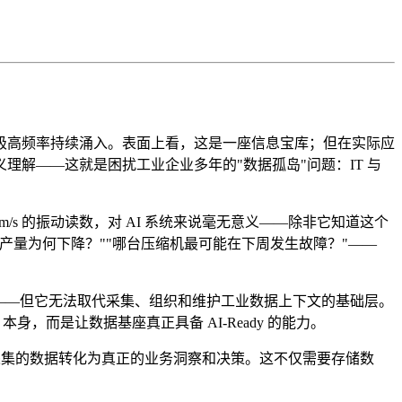
极高频率持续涌入。表面上看，这是一座信息宝库；但在实际应
解——这就是困扰工业企业多年的"数据孤岛"问题：IT 与
m/s 的振动读数，对 AI 系统来说毫无意义——除非它知道这个
量为何下降？""哪台压缩机最可能在下周发生故障？"——
程——但它无法取代采集、组织和维护工业数据上下文的基础层。
身，而是让数据基座真正具备 AI-Ready 的能力。
采集的数据转化为真正的业务洞察和决策。这不仅需要存储数